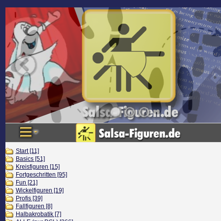
Start [11]
Basics [51]
Kreisfiguren [15]
Fortgeschritten [95]
Fun [21]
Wickelfiguren [19]
Profis [39]
Fallfiguren [8]
Halbakrobatik [7]