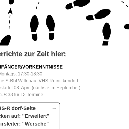
rrichte zur Zeit hier:
NFÄNGER/VORKENNTNISSE
Montags, 17:30-18:30
e S-Bhf Wittenau, VHS Reinickendorf
 startet 08. April (nächste im September)
a. € 33 für 13 Termine
S-R'dorf-Seite
cken auf: "Erweitert"
rsleiter: "Wersche"