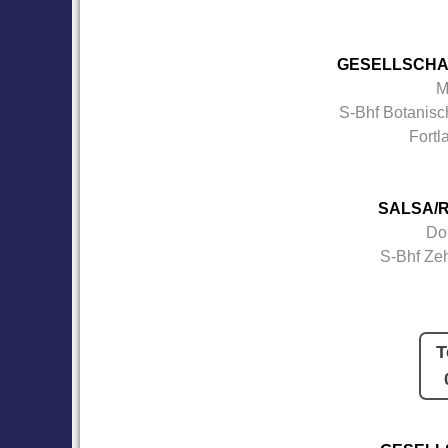
GESELLSCHA
M
S-Bhf Botanisc
Fortl
SALSA/R
Do
S-Bhf Ze
T