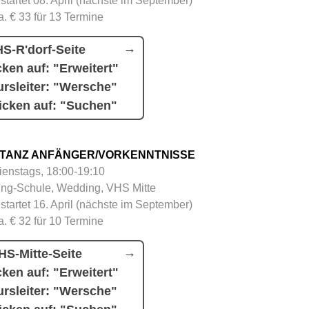
 startet 08. April (nächste im September)
a. € 33 für 13 Termine
S-R'dorf-Seite
cken auf: "Erweitert"
rsleiter: "Wersche"
icken auf: "Suchen"
TANZ ANFÄNGER/VORKENNTNISSE
ienstags, 18:00-19:10
ing-Schule, Wedding, VHS Mitte
 startet 16. April (nächste im September)
a. € 32 für 10 Termine
HS-Mitte-Seite
cken auf: "Erweitert"
rsleiter: "Wersche"