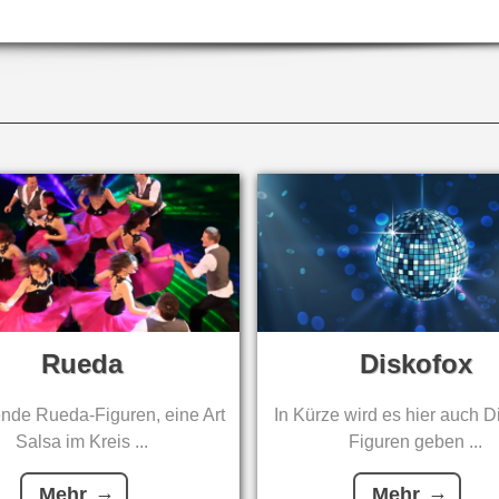
Rueda
Diskofox
de Rueda-Figuren, eine Art
In Kürze wird es hier auch D
Salsa im Kreis ...
Figuren geben ...
Mehr
Mehr