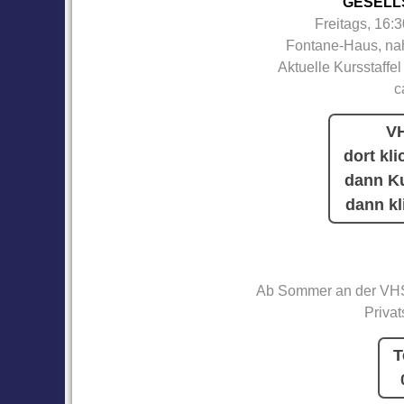
GESELL
Freitags, 16:
Fontane-Haus, nah
Aktuelle Kursstaffel
c
VH
dort kli
dann Ku
dann kl
Ab Sommer an der VHS
Privat
T