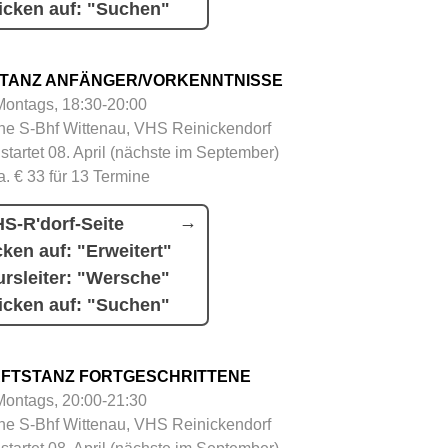
icken auf: "Suchen"
TANZ ANFÄNGER/VORKENNTNISSE
Montags, 18:30-20:00
e S-Bhf Wittenau, VHS Reinickendorf
 startet 08. April (nächste im September)
a. € 33 für 13 Termine
S-R'dorf-Seite
cken auf: "Erweitert"
rsleiter: "Wersche"
icken auf: "Suchen"
FTSTANZ FORTGESCHRITTENE
Montags, 20:00-21:30
e S-Bhf Wittenau, VHS Reinickendorf