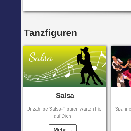
Tanzfiguren
Salsa
Unzählige Salsa-Figuren warten hier
Spannen
auf Dich ...
Mehr