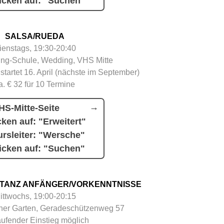
icken auf: "Suchen"
SALSA/RUEDA
ienstags, 19:30-20:40
ing-Schule, Wedding, VHS Mitte
 startet 16. April (nächste im September)
a. € 32 für 10 Termine
HS-Mitte-Seite
cken auf: "Erweitert"
rsleiter: "Wersche"
icken auf: "Suchen"
TANZ ANFÄNGER/VORKENNTNISSE
ittwochs, 19:00-20:15
her Garten, Geradeschützenweg 57
aufender Einstieg möglich