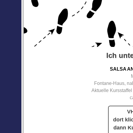
Ich unte
SALSA A
Fontane-Haus, nah
Aktuelle Kursstaffel
c
VH
dort kli
dann Ku