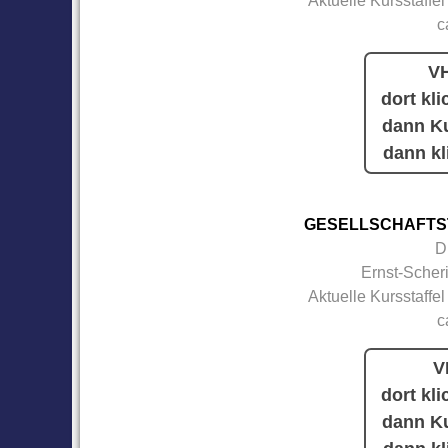
Aktuelle Kursstaffel
c
VH
dort kli
dann Ku
dann kl
GESELLSCHAFTS
D
Ernst-Scher
Aktuelle Kursstaffel
c
V
dort kli
dann Ku