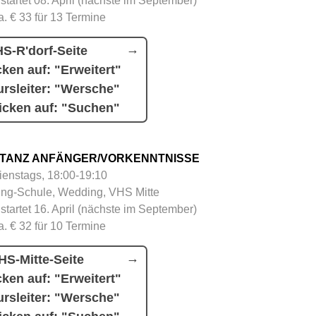
 startet 08. April (nächste im September)
a. € 33 für 13 Termine
S-R'dorf-Seite
cken auf: "Erweitert"
rsleiter: "Wersche"
icken auf: "Suchen"
TANZ ANFÄNGER/VORKENNTNISSE
ienstags, 18:00-19:10
ing-Schule, Wedding, VHS Mitte
 startet 16. April (nächste im September)
a. € 32 für 10 Termine
HS-Mitte-Seite
cken auf: "Erweitert"
rsleiter: "Wersche"