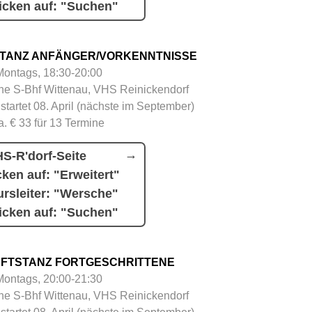
icken auf: "Suchen"
TANZ ANFÄNGER/VORKENNTNISSE
Montags, 18:30-20:00
e S-Bhf Wittenau, VHS Reinickendorf
 startet 08. April (nächste im September)
a. € 33 für 13 Termine
S-R'dorf-Seite
cken auf: "Erweitert"
rsleiter: "Wersche"
icken auf: "Suchen"
FTSTANZ FORTGESCHRITTENE
Montags, 20:00-21:30
e S-Bhf Wittenau, VHS Reinickendorf