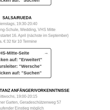
icken auf: "Suchen"
SALSA/RUEDA
ienstags, 19:30-20:40
ing-Schule, Wedding, VHS Mitte
 startet 16. April (nächste im September)
a. € 32 für 10 Termine
HS-Mitte-Seite
cken auf: "Erweitert"
rsleiter: "Wersche"
icken auf: "Suchen"
TANZ ANFÄNGER/VORKENNTNISSE
ittwochs, 19:00-20:15
her Garten, Geradeschützenweg 57
aufender Einstieg möglich