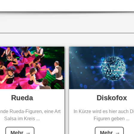
Rueda
Diskofox
de Rueda-Figuren, eine Art
In Kürze wird es hier auch D
Salsa im Kreis ...
Figuren geben ...
Mehr
Mehr