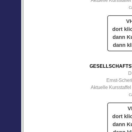
Aktuelle Kursstaffel
c
VH
dort kli
dann Ku
dann kl
GESELLSCHAFTS
D
Ernst-Scher
Aktuelle Kursstaffel
c
V
dort kli
dann Ku