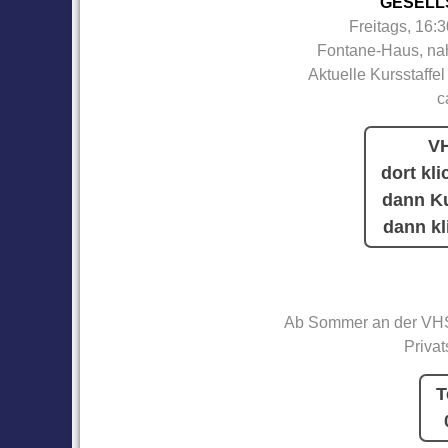
GESELL
Freitags, 16:
Fontane-Haus, nah
Aktuelle Kursstaffel
c
VH
dort kli
dann Ku
dann kl
Ab Sommer an der VHS
Privat
T