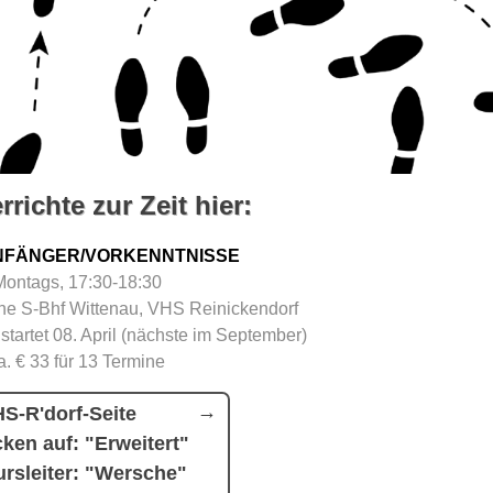
rrichte zur Zeit hier:
NFÄNGER/VORKENNTNISSE
Montags, 17:30-18:30
e S-Bhf Wittenau, VHS Reinickendorf
 startet 08. April (nächste im September)
a. € 33 für 13 Termine
S-R'dorf-Seite
cken auf: "Erweitert"
rsleiter: "Wersche"