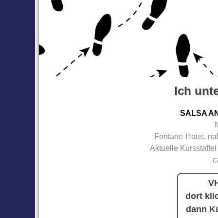
Ich unte
SALSA A
Fontane-Haus, nah
Aktuelle Kursstaffel
c
VH
dort kli
dann Ku