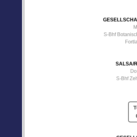
GESELLSCHA
M
S-Bhf Botanisc
Fortl
SALSA/R
Do
S-Bhf Ze
T