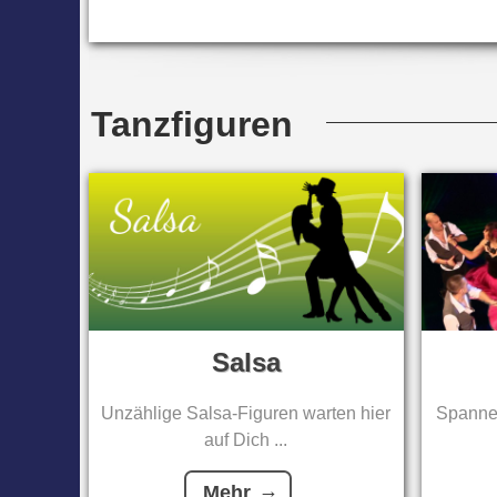
Tanzfiguren
Salsa
Unzählige Salsa-Figuren warten hier
Spannen
auf Dich ...
Mehr