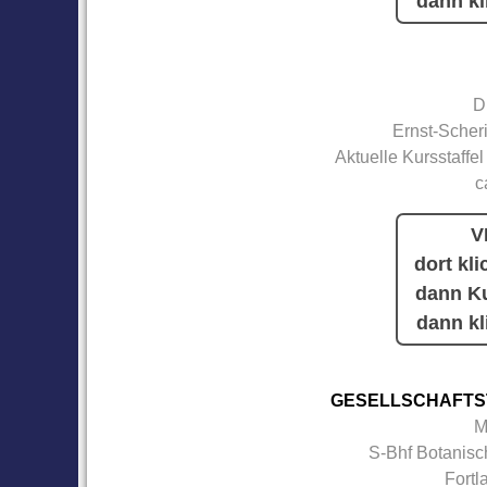
dann kl
D
Ernst-Scher
Aktuelle Kursstaffel
c
V
dort kli
dann Ku
dann kl
GESELLSCHAFTS
M
S-Bhf Botanisc
Fortl