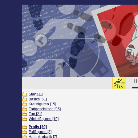
H
Start [11]
Basics [51]
Kreisfiguren [15]
Fortgeschritten [95]
Fun [21]
Wickelfiguren [19]
Profis [39]
Fallfiguren [8]
Halbakrobatik [7]