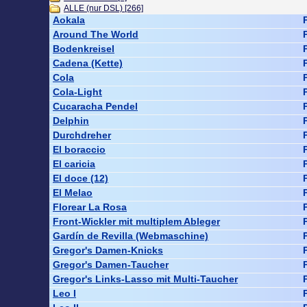
ALLE (nur DSL) [266]
Aokala
Around The World
Bodenkreisel
Cadena (Kette)
Cola
Cola-Light
Cucaracha Pendel
Delphin
Durchdreher
El boraccio
El caricia
El doce (12)
El Melao
Florear La Rosa
Front-Wickler mit multiplem Ableger
Gardín de Revilla (Webmaschine)
Gregor's Damen-Knicks
Gregor's Damen-Taucher
Gregor's Links-Lasso mit Multi-Taucher
Leo I