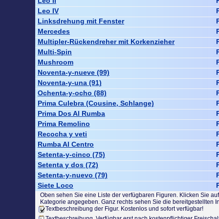
Leo II
Leo IV
Linksdrehung mit Fenster
Mercedes
Multipler-Rückendreher mit Korkenzieher
Multi-Spin
Mushroom
Noventa-y-nueve (99)
Noventa-y-una (91)
Ochenta-y-ocho (88)
Prima Culebra (Cousine, Schlange)
Prima Dos Al Rumba
Prima Remolino
Recocha y veti
Rumba Al Centro
Setenta-y-cinco (75)
Setenta y dos (72)
Setenta-y-nuevo (79)
Siete Loco
Oben sehen Sie eine Liste der verfügbaren Figuren. Klicken Sie a
Kategorie angegeben. Ganz rechts sehen Sie die bereitgestellten In
Textbeschreibung der Figur. Kostenlos und sofort verfügbar!
Textbeschreibung. Verfügbar erst nach kostenpflichtiger Freischal