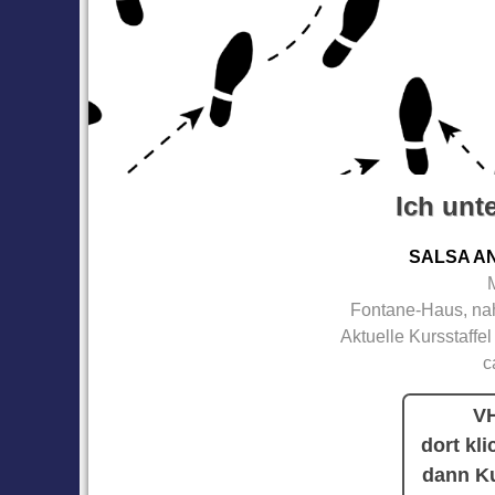
Ich unte
SALSA A
Fontane-Haus, nah
Aktuelle Kursstaffel
c
VH
dort kli
dann Ku