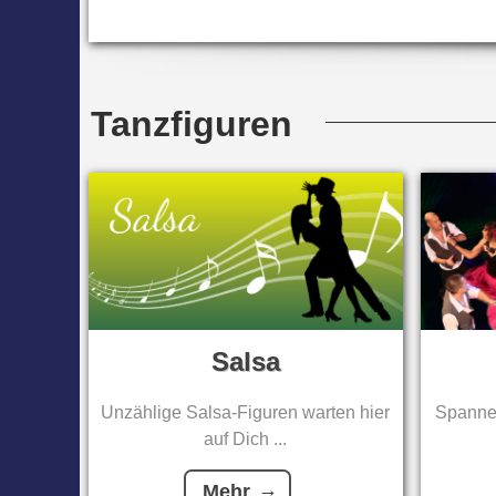
Tanzfiguren
Salsa
Unzählige Salsa-Figuren warten hier
Spannen
auf Dich ...
Mehr