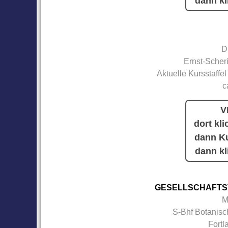
dann kl
D
Ernst-Scher
Aktuelle Kursstaffel
c
V
dort kli
dann Ku
dann kl
GESELLSCHAFTS
M
S-Bhf Botanisc
Fortl