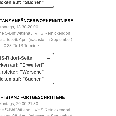
icken auf: "Suchen"
TANZ ANFÄNGER/VORKENNTNISSE
Montags, 18:30-20:00
e S-Bhf Wittenau, VHS Reinickendorf
 startet 08. April (nächste im September)
a. € 33 für 13 Termine
S-R'dorf-Seite
cken auf: "Erweitert"
rsleiter: "Wersche"
icken auf: "Suchen"
FTSTANZ FORTGESCHRITTENE
Montags, 20:00-21:30
e S-Bhf Wittenau, VHS Reinickendorf