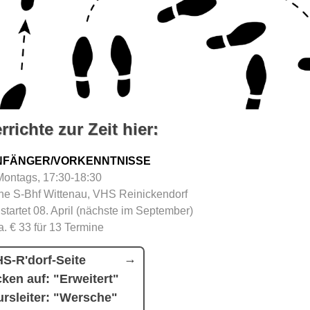
rrichte zur Zeit hier:
NFÄNGER/VORKENNTNISSE
Montags, 17:30-18:30
e S-Bhf Wittenau, VHS Reinickendorf
 startet 08. April (nächste im September)
a. € 33 für 13 Termine
S-R'dorf-Seite
cken auf: "Erweitert"
rsleiter: "Wersche"