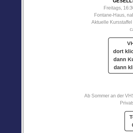
GESELL
Freitags, 16:
Fontane-Haus, nah
Aktuelle Kursstaffel
c
VH
dort kli
dann Ku
dann kl
Ab Sommer an der VHS
Privat
T