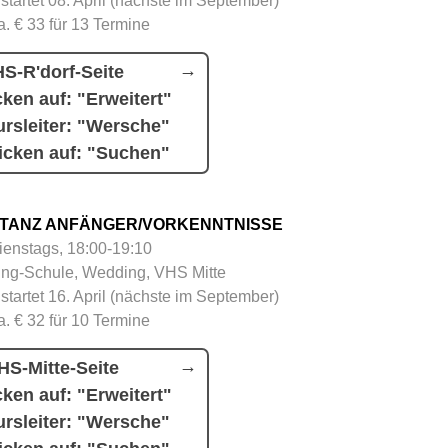
 startet 08. April (nächste im September)
a. € 33 für 13 Termine
S-R'dorf-Seite
cken auf: "Erweitert"
rsleiter: "Wersche"
icken auf: "Suchen"
TANZ ANFÄNGER/VORKENNTNISSE
ienstags, 18:00-19:10
ing-Schule, Wedding, VHS Mitte
 startet 16. April (nächste im September)
a. € 32 für 10 Termine
HS-Mitte-Seite
cken auf: "Erweitert"
rsleiter: "Wersche"