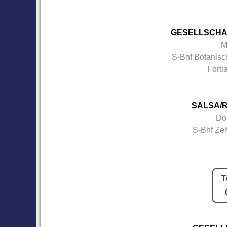
GESELLSCHA
M
S-Bhf Botanisc
Fortl
SALSA/R
Do
S-Bhf Ze
T