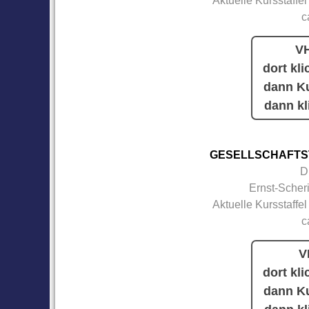
Aktuelle Kursstaffel
c
VH
dort kli
dann Ku
dann kl
GESELLSCHAFTS
D
Ernst-Scher
Aktuelle Kursstaffel
c
V
dort kli
dann Ku