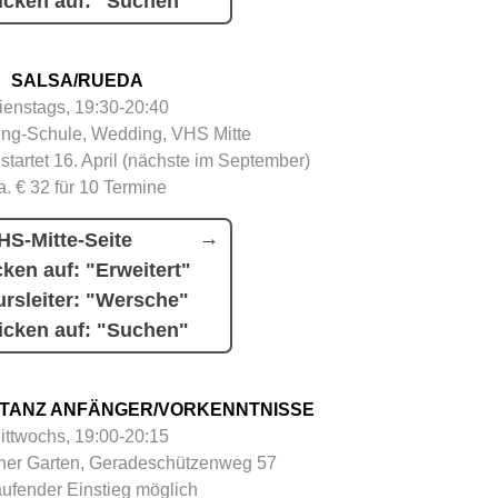
icken auf: "Suchen"
SALSA/RUEDA
ienstags, 19:30-20:40
ing-Schule, Wedding, VHS Mitte
 startet 16. April (nächste im September)
a. € 32 für 10 Termine
HS-Mitte-Seite
cken auf: "Erweitert"
rsleiter: "Wersche"
icken auf: "Suchen"
TANZ ANFÄNGER/VORKENNTNISSE
ittwochs, 19:00-20:15
her Garten, Geradeschützenweg 57
aufender Einstieg möglich