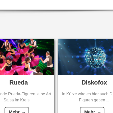
Rueda
Diskofox
de Rueda-Figuren, eine Art
In Kürze wird es hier auch D
Salsa im Kreis ...
Figuren geben ...
Mehr
Mehr